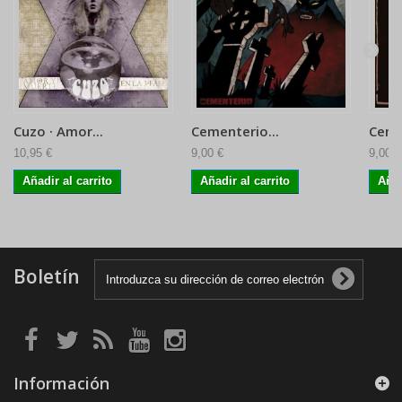
Cuzo · Amor...
Cementerio...
Ceme
10,95 €
9,00 €
9,00 €
Añadir al carrito
Añadir al carrito
Añad
Boletín
Información