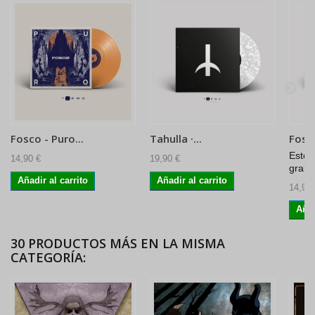
Fosco - Puro...
Tahulla ·...
Foscø
Este 
14,90 €
19,90 €
graba
Añadir al carrito
Añadir al carrito
14,90 
Añad
30 PRODUCTOS MÁS EN LA MISMA
CATEGORÍA: