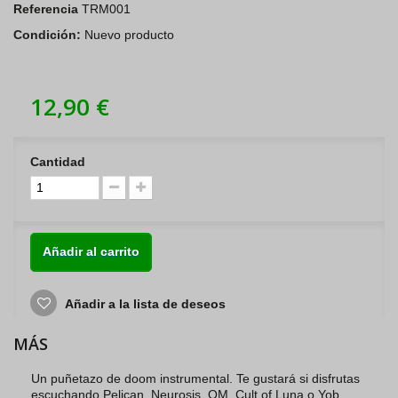
Referencia
TRM001
Condición:
Nuevo producto
12,90 €
Cantidad
Añadir al carrito
Añadir a la lista de deseos
MÁS
Un puñetazo de doom instrumental. Te gustará si disfrutas
escuchando Pelican, Neurosis, OM, Cult of Luna o Yob