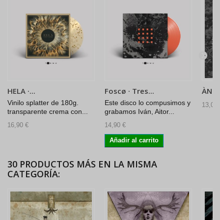
HELA ·...
Foscø · Tres...
ÀNTE
Vinilo splatter de 180g.
Este disco lo compusimos y
13,00 
transparente crema con...
grabamos Iván, Aitor...
16,90 €
14,90 €
Añadir al carrito
30 PRODUCTOS MÁS EN LA MISMA
CATEGORÍA: