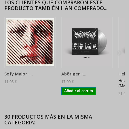
LOS CLIENTES QUE COMPRARON ESTE
PRODUCTO TAMBIÉN HAN COMPRADO...
Sofy Major ·...
Abörigen ·...
Hela ·
Hela 
11,95 €
17,90 €
(Marb
Añadir al carrito
21,90 
30 PRODUCTOS MÁS EN LA MISMA
CATEGORÍA: