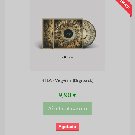
¡ÚLTIMAS!
HELA · Vegvísir (Digipack)
9,90 €
Añadir al carrito
Agotado