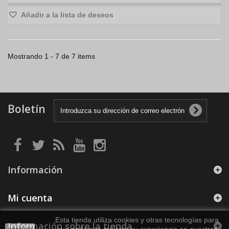
Añadir a la lista de deseos
Mostrando 1 - 7 de 7 items
Boletín
Información
Mi cuenta
Esta tienda utiliza cookies y otras tecnologías para
Información sobre la tienda