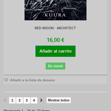
RED MOON · ARCHITECT
16,00 €
Añadir al carrito
En stock
Añadir a la lista de deseos
1
2
3
4
Mostrar todos
Mostrando 1 - 24 de 73 items