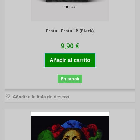
Ernia · Ernia LP (Black)
9,90 €
Añadir al carrito
En stock
Añadir a la lista de deseos