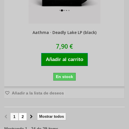
Aathma · Deadly Lake LP (black)
7,90 €
Añadir al carrito
En stock
Añadir a la lista de deseos
1
2
Mostrar todos
Mostrando 1 - 24 de 29 items