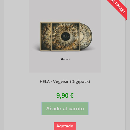
¡ÚLTIMAS!
HELA · Vegvísir (Digipack)
9,90 €
Añadir al carrito
Agotado