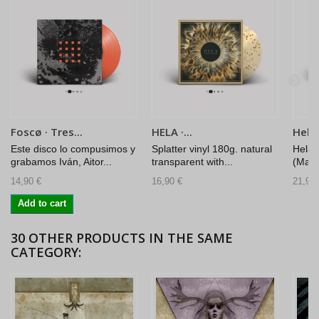
Foscø · Tres...
HELA ·...
Hela ·
Este disco lo compusimos y
Splatter vinyl 180g. natural
Hela 
grabamos Iván, Aitor...
transparent with...
(Marb
14,90 €
16,90 €
21,90 
Add to cart
30 OTHER PRODUCTS IN THE SAME
CATEGORY: