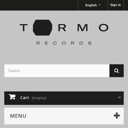
Sign in
English
Cart
(empty)
MENU