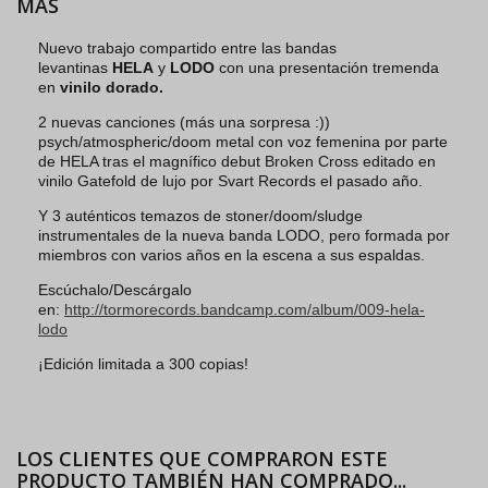
MÁS
Nuevo trabajo compartido entre las bandas
levantinas
HELA
y
LODO
con una presentación tremenda
en
vinilo dorado.
2 nuevas canciones (más una sorpresa :))
psych/atmospheric/doom metal con voz femenina por parte
de HELA tras el magnífico debut Broken Cross editado en
vinilo Gatefold de lujo por Svart Records el pasado año.
Y 3 auténticos temazos de stoner/doom/sludge
instrumentales de la nueva banda LODO, pero formada por
miembros con varios años en la escena a sus espaldas.
Escúchalo/Descárgalo
en:
http://tormorecords.bandcamp.com/album/009-hela-
lodo
¡Edición limitada a 300 copias!
LOS CLIENTES QUE COMPRARON ESTE
PRODUCTO TAMBIÉN HAN COMPRADO...