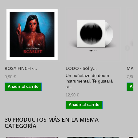
ROSY FINCH ·...
LODO · Sol y...
MARA
Un puñetazo de doom
9,90 €
7,90 €
instrumental. Te gustará
Añadir al carrito
si...
Añad
12,90 €
Añadir al carrito
30 PRODUCTOS MÁS EN LA MISMA
CATEGORÍA: