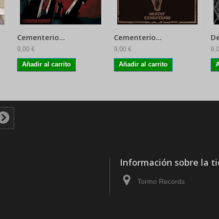
Cementerio...
Cementerio...
De
9,00 €
9,00 €
9,
Añadir al carrito
Añadir al carrito
A
Información sobre la t
Tormo Records