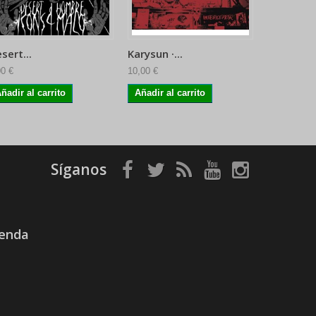
sert...
Karysun ·...
Sofy Majo
00 €
10,00 €
11,95 €
ñadir al carrito
Añadir al carrito
Síganos
ienda