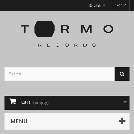
Sign in
English
Cart
(empty)
MENU