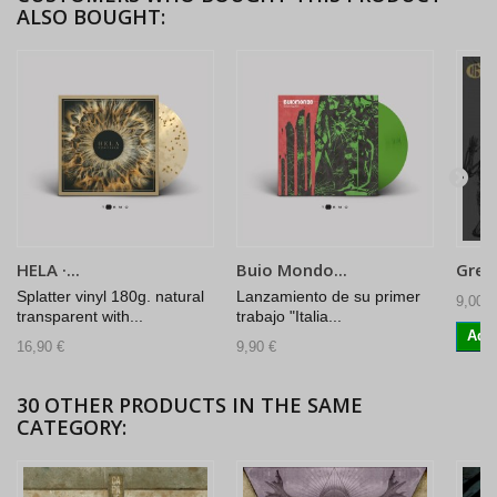
ALSO BOUGHT:
HELA ·...
Buio Mondo...
Grey 
Splatter vinyl 180g. natural
Lanzamiento de su primer
9,00 €
transparent with...
trabajo "Italia...
Add 
16,90 €
9,90 €
30 OTHER PRODUCTS IN THE SAME
CATEGORY: