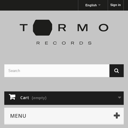
Sign in
English
Cart
(empty)
MENU