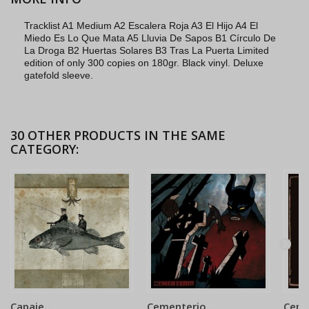
Tracklist A1 Medium A2 Escalera Roja A3 El Hijo A4 El
Miedo Es Lo Que Mata A5 Lluvia De Sapos B1 Círculo De
La Droga B2 Huertas Solares B3 Tras La Puerta Limited
edition of only 300 copies on 180gr. Black vinyl. Deluxe
gatefold sleeve.
30 OTHER PRODUCTS IN THE SAME
CATEGORY:
Capaje...
Cementerio...
Ceme