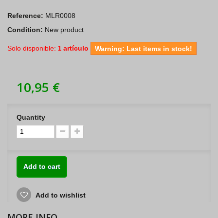
Reference:
MLR0008
Condition:
New product
Solo disponible:
artículo
1
Warning: Last items in stock!
10,95 €
Quantity
Add to cart
Add to wishlist
MORE INFO