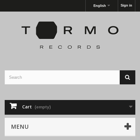
Sign in
English
Cart
(empty)
MENU