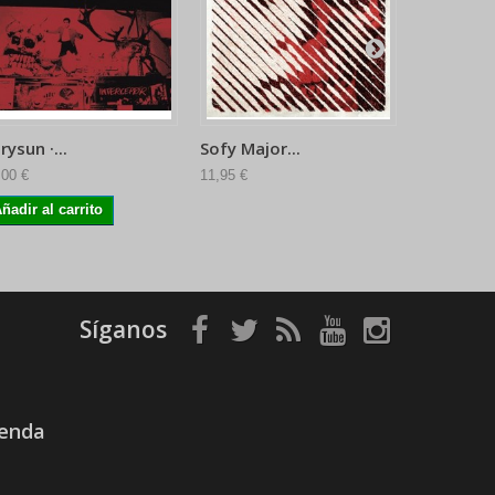
rysun ·...
Sofy Major...
Grey...
,00 €
11,95 €
9,00 €
ñadir al carrito
Añadir al 
Síganos
ienda