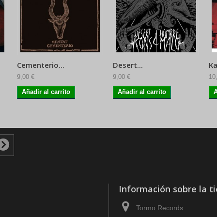
Cementerio...
Desert...
Ka
9,00 €
9,00 €
10
Añadir al carrito
Añadir al carrito
A
Información sobre la t
Tormo Records