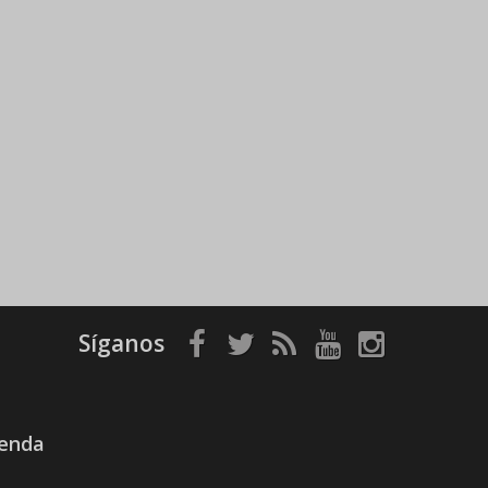
Síganos
ienda